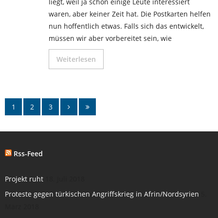
liegt, weil ja schon einige Leute interessiert
waren, aber keiner Zeit hat. Die Postkarten helfen
nun hoffentlich etwas. Falls sich das entwickelt,
müssen wir aber vorbereitet sein, wie
Weiterlesen
1
2
3
Rss-Feed
Projekt ruht
18. Juli 2018
Proteste gegen türkischen Angriffskrieg in Afrin/Nordsyrien
5.
März 2018