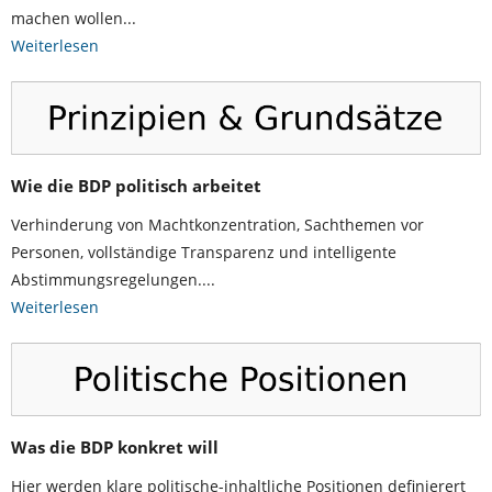
- Forderungen (Vorschau)
machen wollen...
Weiterlesen
- Alleinstellungsmerkmale
Notizen Ideen
- Warum BDP?
Wie die BDP politisch arbeitet
- Fragen & Antworten
Verhinderung von Machtkonzentration, Sachthemen vor
Personen, vollständige Transparenz und intelligente
- Ähnliche Bewegungen
Abstimmungsregelungen....
Weiterlesen
- Parteienvergleich
- Lesenswertes
Intern
Was die BDP konkret will
- Termine
Hier werden klare politische-inhaltliche Positionen definierert