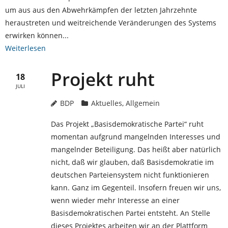
um aus aus den Abwehrkämpfen der letzten Jahrzehnte
- Protokolle
heraustreten und weitreichende Veränderungen des Systems
erwirken können...
- Diskussion
Weiterlesen
- Diskussionsforum
Projekt ruht
18
- Öffentlichkeit
JULI
BDP
Aktuelles
,
Allgemein
- Materialien
Das Projekt „Basisdemokratische Partei“ ruht
Mitmachen!
momentan aufgrund mangelnden Interesses und
mangelnder Beteiligung. Das heißt aber natürlich
- Uns Kontaktieren
nicht, daß wir glauben, daß Basisdemokratie im
deutschen Parteiensystem nicht funktionieren
- Email Liste & Newsletter
kann. Ganz im Gegenteil. Insofern freuen wir uns,
- Impressum
wenn wieder mehr Interesse an einer
Basisdemokratischen Partei entsteht. An Stelle
dieses Projektes arbeiten wir an der Plattform