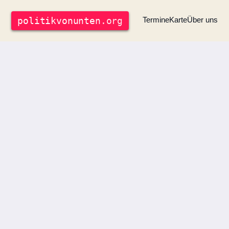
politik
vonunten
.org
Termine
Karte
Über uns