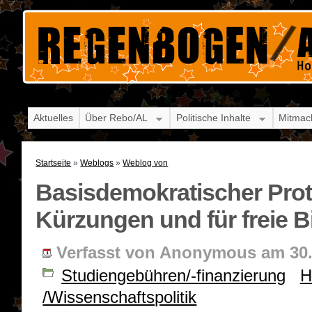
Aktuelles
Über Rebo/AL
Politische Inhalte
Mitmac
Startseite
»
Weblogs
»
Weblog von
Basisdemokratischer Pro
Kürzungen und für freie B
Verfasst von Anonymous am 30. 
Studiengebühren/-finanzierung
H
/Wissenschaftspolitik