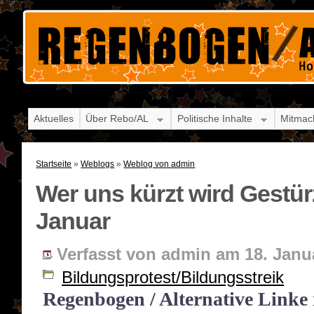
Aktuelles
Über Rebo/AL
Politische Inhalte
Mitmac
Startseite
»
Weblogs
»
Weblog von admin
Wer uns kürzt wird Gestü
Januar
Verfasst von admin am 18. Janua
Bildungsprotest/Bildungsstreik
Regenbogen / Alternative Linke 