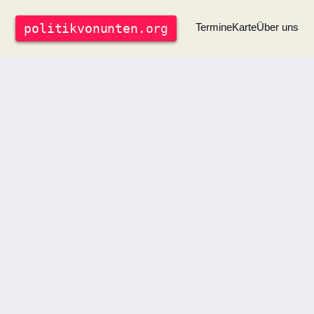
politik
vonunten
.org
Termine
Karte
Über uns