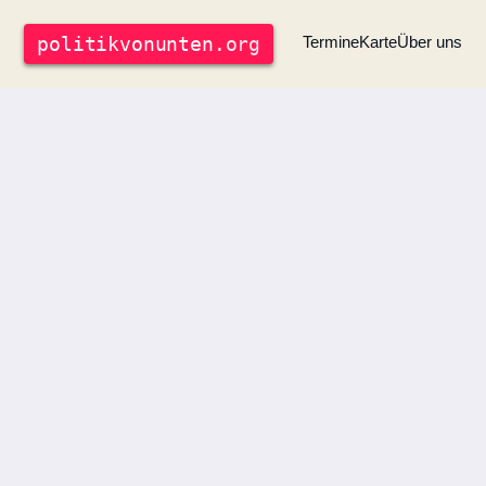
politik
vonunten
.org
Termine
Karte
Über uns