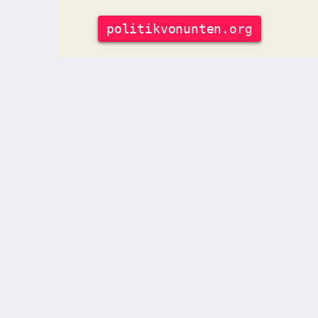
politik
vonunten
.org