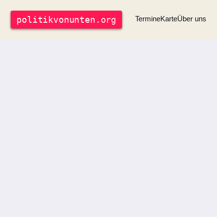
politik
vonunten
.org
Termine
Karte
Über uns