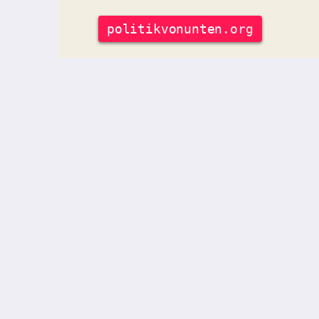
politik
vonunten
.org