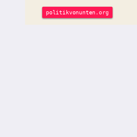
politik
vonunten
.org