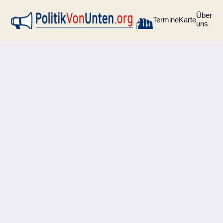
Über
Termine
Karte
uns