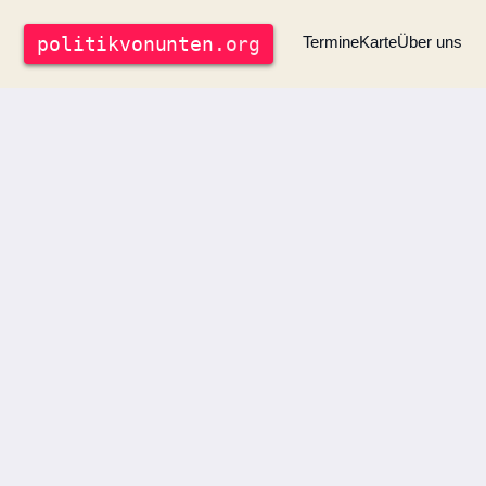
politik
vonunten
.org
Termine
Karte
Über uns