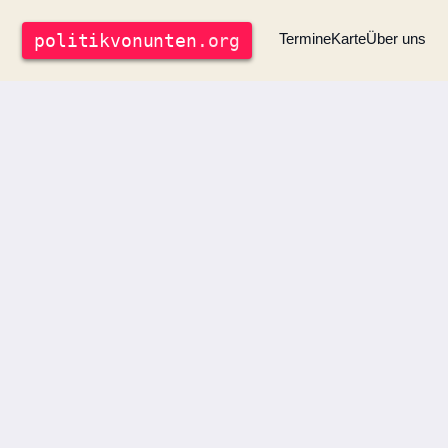
politik
vonunten
.org
Termine
Karte
Über uns