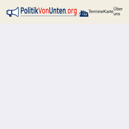
Über
Termine
Karte
uns