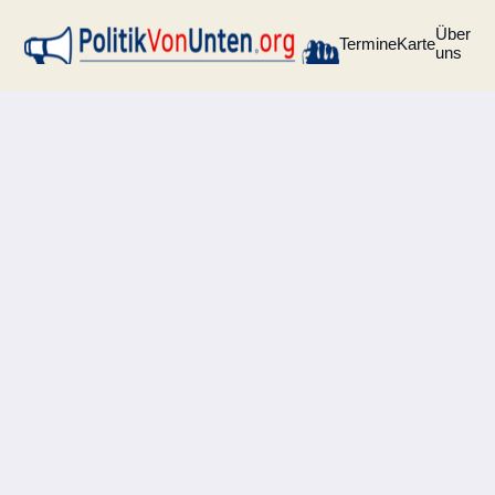
Über
Termine
Karte
uns