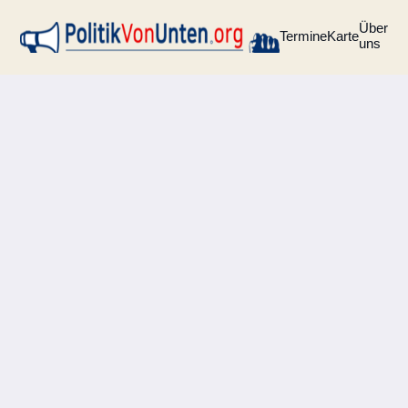
Über
Termine
Karte
uns