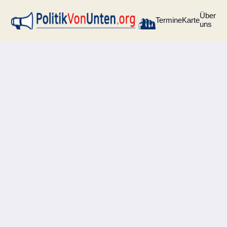
Über
Termine
Karte
uns