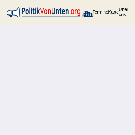
Über
Termine
Karte
uns