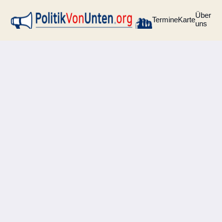
Über
Termine
Karte
uns