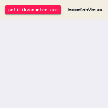
politik
vonunten
.org
Termine
Karte
Über uns