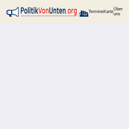
Über
Termine
Karte
uns