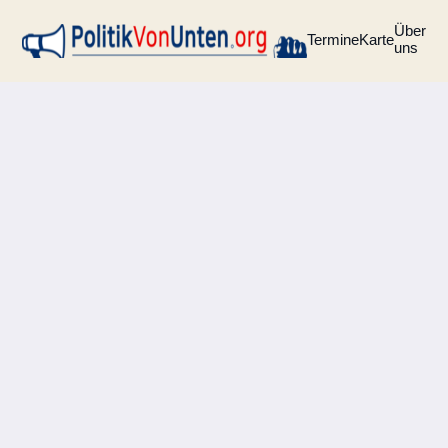
Über
Termine
Karte
uns