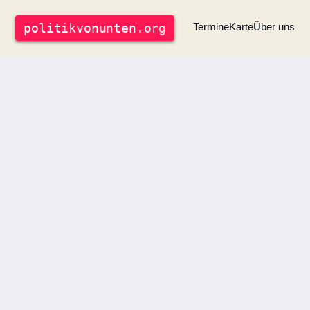
politik
vonunten
.org
Termine
Karte
Über uns