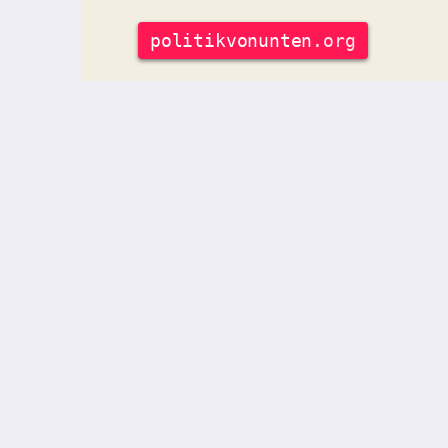
politik
vonunten
.org