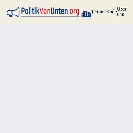
Über
Termine
Karte
uns