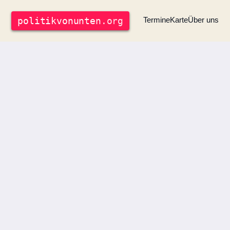
politik
vonunten
.org
Termine
Karte
Über uns