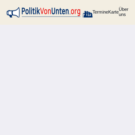
Über
Termine
Karte
uns