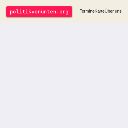
politik
vonunten
.org
Termine
Karte
Über uns