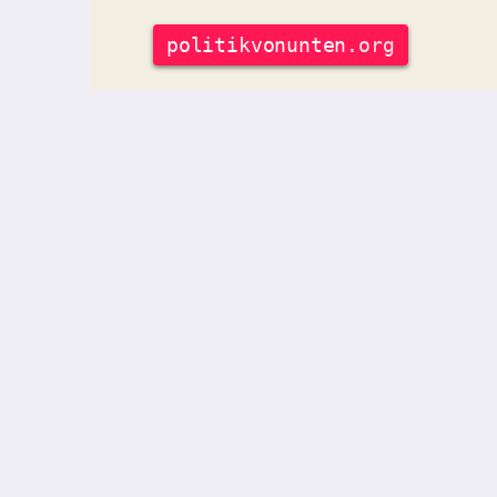
politik
vonunten
.org