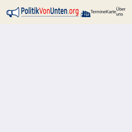
Über
Termine
Karte
uns