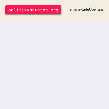
politik
vonunten
.org
Termine
Karte
Über uns