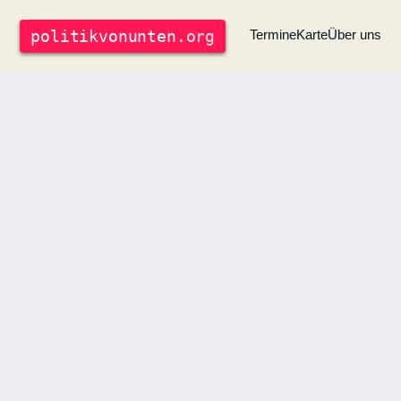
politik
vonunten
.org
Termine
Karte
Über uns