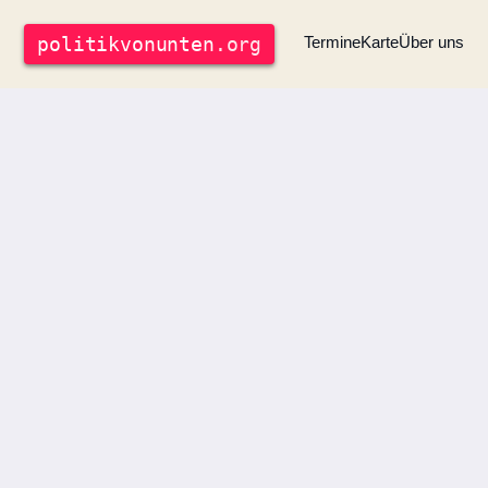
politik
vonunten
.org
Termine
Karte
Über uns