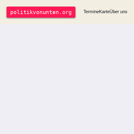
politik
vonunten
.org
Termine
Karte
Über uns