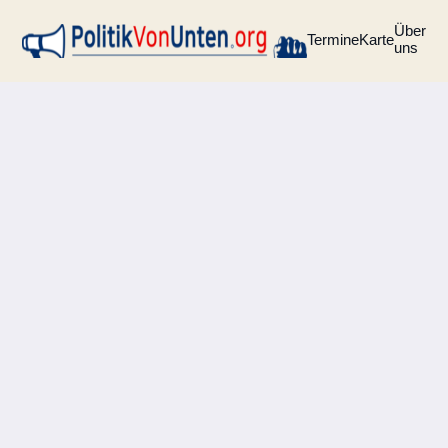
Über
Termine
Karte
uns