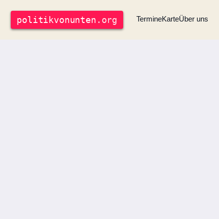
politik
vonunten
.org
Termine
Karte
Über uns