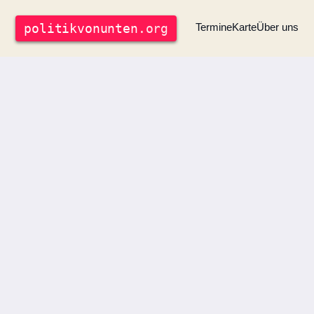
politik
vonunten
.org
Termine
Karte
Über uns