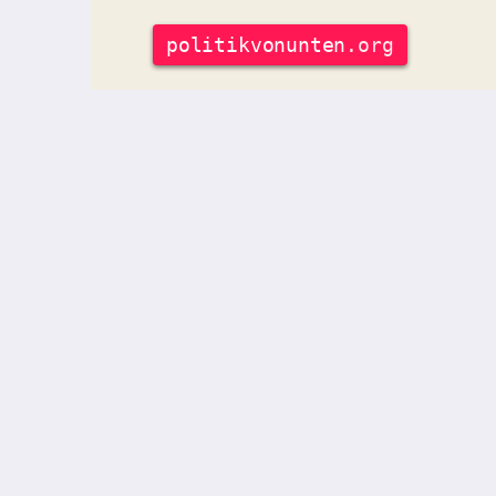
politik
vonunten
.org