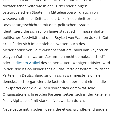
- Forderungen (Vorschau)
diktatorischer Seite wie in der Türkei oder einigen
osteuropäischen Staaten. In Mitteleuropa wird auch von
- Alleinstellungsmerkmale
wissenschaftlicher Seite aus die Unzufriedenheit breiter
Bevölkerungsschichten mit dem politischen System
Notizen Ideen
identifiziert, die sich schon lange statistisch in massenhafter
politischer Passivität und dem Boykott von Wahlen äußert. Gute
- Warum BDP?
Kritik findet sich im empfehlenswerten Buch des
- Fragen & Antworten
niederländischen Politikwissenschaftlers David van Reybrouck
„Gegen Wahlen – warum Abstimmen nicht demokratisch ist“,
- Ähnliche Bewegungen
oder in
diesem Artikel
des selben Autors.Weniger kritisiert wird
in der Diskussion bisher speziell das Parteiensystem. Politische
- Parteienvergleich
Parteien in Deutschland sind in sich zwar meistens offiziell
demokratisch organisiert, de facto sind aber nicht einmal die
- Lesenswertes
Linkspartei oder die Grünen sonderlich demokratische
Organisationen. In großen Parteien setzen sich in der Regel ein
Intern
Paar „Alphatiere“ mit starken Netzwerken durch.
- Termine
Neue Leute mit frischen Ideen, die etwas grundlegend anders