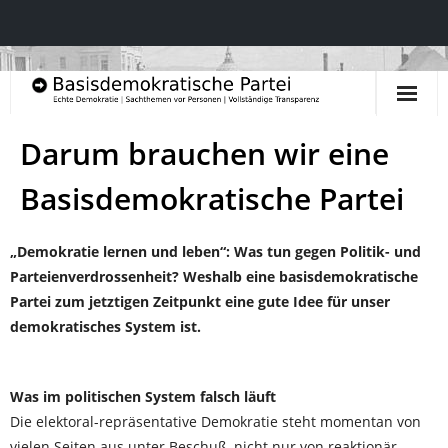
Startseite
Darum brauchen wir eine
Aktuelles & Blog
Basisdemokratische Partei
Inhalte & Leitlinien
„Demokratie lernen und leben“: Was tun gegen Politik- und
Parteienverdrossenheit? Weshalb eine basisdemokratische
- Präambel
Partei zum jetztigen Zeitpunkt eine gute Idee für unser
- Prinzipien und Grundsätze
demokratisches System ist.
- Politische Leitlinien
Was im politischen System falsch läuft
- Politische Inhalte
Die elektoral-repräsentative Demokratie steht momentan von
vielen Seiten aus unter Beschuß, nicht nur von reaktionär-