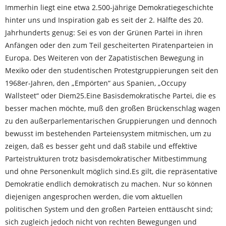
Immerhin liegt eine etwa 2.500-jährige Demokratiegeschichte
hinter uns und Inspiration gab es seit der 2. Hälfte des 20.
Jahrhunderts genug: Sei es von der Grünen Partei in ihren
Anfän­gen oder den zum Teil gescheiterten Piratenparteien in
Europa. Des Weiteren von der Zapa­tistischen Bewegung in
Mexiko oder den studentischen Protest­gruppierungen seit den
1968er-Jahren, den „Empörten“ aus Spanien, „Occupy
Wallsteet“ oder Diem25.Eine Basisdemokratische Partei, die es
besser machen möchte, muß den großen Brückenschlag wagen
zu den außerparlementarischen Gruppierungen und dennoch
bewusst im bestehenden Parteien­system mitmischen, um zu
zeigen, daß es besser geht und daß stabile und effektive
Parteistrukturen trotz basis­demo­kratischer Mitbe­stimmung
und ohne Per­sonenkult möglich sind.Es gilt, die repräsentative
Demokratie endlich demokratisch zu machen. Nur so können
diejenigen angesprochen werden, die vom aktuellen
politischen System und den großen Parteien enttäuscht sind;
sich zugleich jedoch nicht von rechten Bewegungen und