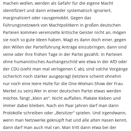
machen wollen, werden als Gefahr für die eigene Macht
- Protokolle
identifiziert und dann entweder systematisch ignoriert,
marginalisiert oder rausgemobbt. Gegen das
- Diskussion
Führungsnetzwerk von Machtpolitkern in großen deutschen
Parteien kommen vereinzelte kritische Geister nicht an, mögen
- Diskussionsforum
sie noch so gute Ideen haben. Wagt es dann doch einer, gegen
den Willen der Parteiführung Anträge einzubringen, dann sind
- Öffentlichkeit
seine oder ihre frohen Tage in der Partei gezählt. In Parteien
- Materialien
ohne humanistisches Aushängeschild wie etwa in der AfD oder
der CDU (sieht man mal verlogenen C ab), sind solche Vorgänge
Mitmachen!
sicherlich noch stärker ausgeprägt (letztere scheint ohnehin
nur noch eine leere Hülle für die One-Woman-Show der Frau
- Uns Kontaktieren
Merkel zu sein).Wer in einer deutschen Partei etwas werden
möchte, fängt „klein an“. Nicht auffallen, Plakate kleben und
- Email Liste & Newsletter
immer dabei bleiben. Nach ein Paar Jahren darf man dann
Protokolle schreiben oder „Beisitzer“ spielen. Und irgendwann,
- Impressum
wenn man Netzwerke geknüpft hat und alle alten Hasen kennt,
dann darf man auch mal ran. Man tritt dann etwa bei der