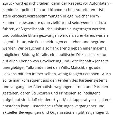
Zurück wird es nicht geben, denn der Respekt vor Autoritäten –
zumindest politischen und ökonomischen Autoritäten – ist
stark erodiert.Volksabstimmungen in egal welcher Form,
können insbesondere dann zielführend sein, wenn sie dazu
führen, daß gesellschaftliche Diskurse ausgetragen werden
und politische Eliten gezwungen werden, zu erklären, was sie
eigentlich tun, wie Entscheidungen entstehen und begründet
werden. Wir brauchen also flankierend neben einer maximal
möglichen Bildung für alle, eine politische Diskussionskultur
auf allen Ebenen von Bevölkerung und Gesellschaft – jenseits
unergiebiger Talkrunden bei den Wills, Maischbergs oder
Lanzens mit den immer selben, wenig fähigen Personen…Auch
sollte man konsequent aus den Fehlern des Parteiensystems
und vergangener Alternativbe­wegungen lernen und Parteien
gestalten, deren Struk­turen und Prinzipien so intelligent
aufgebaut sind, daß ein derartiger Machtapparat gar nicht erst
entstehen kann. Historische Erfahrungen ver­gangener und
aktueller Bewe­gungen und Orga­nisa­tionen gibt es genügend.