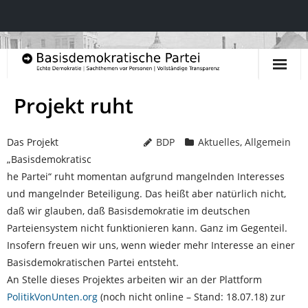
Startseite
Projekt ruht
Aktuelles & Blog
Das Projekt
BDP
Aktuelles
,
Allgemein
Inhalte & Leitlinien
„Basisdemokratisc
he Partei“ ruht momentan aufgrund mangelnden Interesses
- Präambel
und mangelnder Beteiligung. Das heißt aber natürlich nicht,
daß wir glauben, daß Basisdemokratie im deutschen
- Prinzipien und Grundsätze
Parteiensystem nicht funktionieren kann. Ganz im Gegenteil.
Insofern freuen wir uns, wenn wieder mehr Interesse an einer
- Politische Leitlinien
Basisdemokratischen Partei entsteht.
An Stelle dieses Projektes arbeiten wir an der Plattform
- Politische Inhalte
PolitikVonUnten.org
(noch nicht online – Stand: 18.07.18) zur