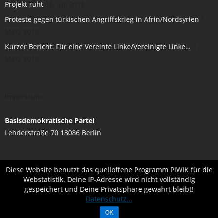
Projekt ruht
18. Juli 2018
Proteste gegen türkischen Angriffskrieg in Afrin/Nordsyrien
5.
März 2018
Kurzer Bericht: Für eine Vereinte Linke/Vereinigte Linke…
1.
März 2018
Impressum
Basisdemokratische Partei
Lehderstraße 70 13086 Berlin
Diese Website benutzt das quelloffene Programm PIWIK für die
Webstatistik. Deine IP-Adresse wird nicht vollständig
gespeichert und Deine Privatsphäre gewahrt bleibt!
Developed by
. Powered by
.
Think Up Themes Ltd
WordPress
Datenschutz...
OK