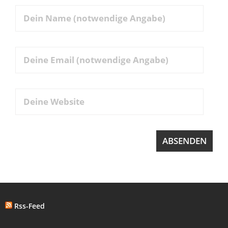
- Protokolle
- Diskussion
- Diskussionsforum
- Öffentlichkeit
- Materialien
Mitmachen!
- Uns Kontaktieren
- Email Liste & Newsletter
- Impressum
Rss-Feed