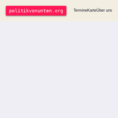
politik
vonunten
.org
Termine
Karte
Über uns