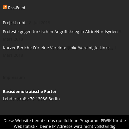
- Protokolle
Rss-Feed
- Diskussion
Projekt ruht
18. Juli 2018
Proteste gegen türkischen Angriffskrieg in Afrin/Nordsyrien
5.
- Diskussionsforum
März 2018
- Öffentlichkeit
Kurzer Bericht: Für eine Vereinte Linke/Vereinigte Linke…
1.
März 2018
- Materialien
Mitmachen!
Impressum
- Uns Kontaktieren
Basisdemokratische Partei
Lehderstraße 70 13086 Berlin
- Email Liste & Newsletter
- Impressum
Diese Website benutzt das quelloffene Programm PIWIK für die
Webstatistik. Deine IP-Adresse wird nicht vollständig