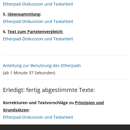
- Forderungen (Vorschau)
Etherpad-Diskussion und Textarbeit
5.
Ideensammlung
:
- Alleinstellungsmerkmale
Etherpad-Diskussion und Textarbeit
Notizen Ideen
6.
Text zum Parteienvergleich:
Etherpad-Diskussion und Textarbeit
- Warum BDP?
- Fragen & Antworten
Anleitung zur Benutzung des Etherpads
- Ähnliche Bewegungen
(ab 1 Minute 37 Sekunden)
- Parteienvergleich
Erledigt: fertig abgestimmte Texte:
- Lesenswertes
Korrekturen und Textvorschläge zu
Prinzipien und
Grundsätzen
:
Intern
Etherpad-Diskussion und Textarbeit
- Termine