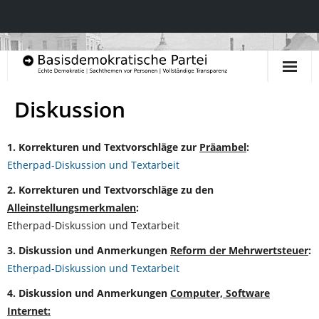
Startseite
Diskussion
Aktuelles & Blog
1. Korrekturen und Textvorschläge zur
Präambel
:
Inhalte & Leitlinien
Etherpad-Diskussion und Textarbeit
2. Korrekturen und Textvorschläge zu den
- Präambel
Alleinstellungsmerkmalen
:
Etherpad-Diskussion und Textarbeit
- Prinzipien und Grundsätze
3. Diskussion und Anmerkungen
Reform der Mehrwertsteuer
:
- Politische Leitlinien
Etherpad-Diskussion und Textarbeit
4. Diskussion und Anmerkungen
Computer, Software
- Politische Inhalte
Internet: