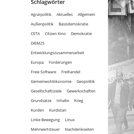
Schlagwörter
a
m
k
n
Agrarpolitik
Aktuelles
Allgemein
Außenpolitik
Basisdemokratie
CETA
Citizen Kino
Demokratie
DiEM25
Entwicklungszusammenarbeit
Europa
Forderungen
Freie Software
Freihandel
Gemeinwohlökonomie
Geopolitik
Gesellschaftsziele
Gewerkschaften
Grundsätze
Inhalte
Krieg
Kurden
Kurdistan
Linke Bewegung
Linux
Mehrwertsteuer
Nachdenkseiten