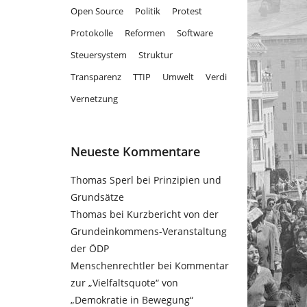
Open Source
Politik
Protest
Protokolle
Reformen
Software
Steuersystem
Struktur
Transparenz
TTIP
Umwelt
Verdi
Vernetzung
Neueste Kommentare
Thomas Sperl
bei
Prinzipien und
Grundsätze
Thomas
bei
Kurzbericht von der
Grundeinkommens-Veranstaltung
der ÖDP
Menschenrechtler
bei
Kommentar
zur „Vielfaltsquote“ von
„Demokratie in Bewegung“