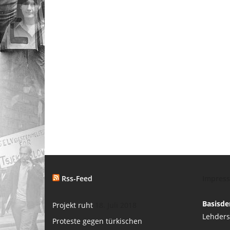
Rss-Feed
Impres
Basisde
Projekt ruht
18. Juli 2018
Lehders
Proteste gegen türkischen