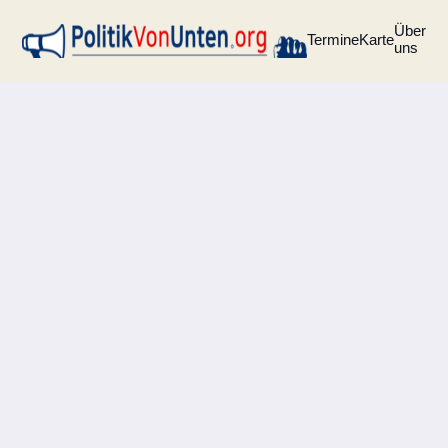
Über
Termine
Karte
uns