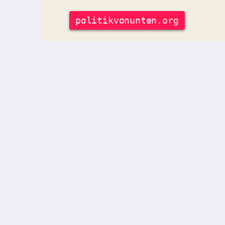
politik
vonunten
.org