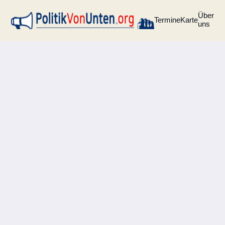
Über
Termine
Karte
uns