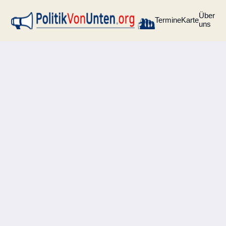
Über
Termine
Karte
uns