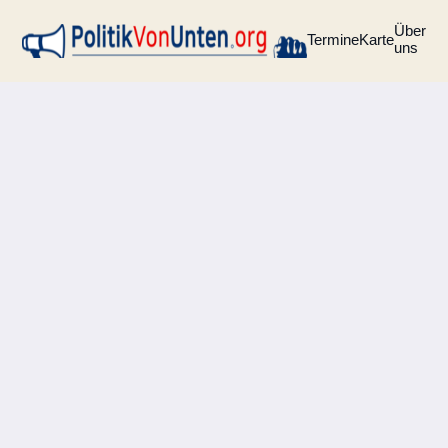
Über
Termine
Karte
uns