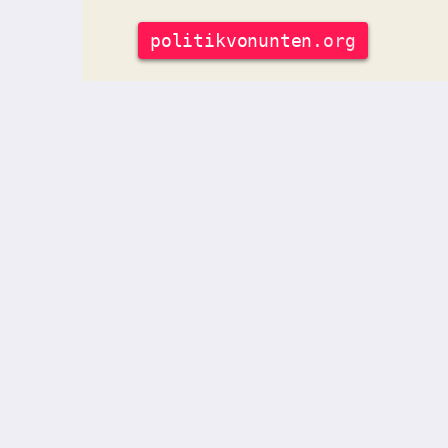
politik
vonunten
.org