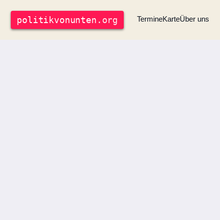
politik
vonunten
.org
Termine
Karte
Über uns